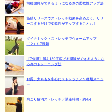
前後開脚ができるようになる為の柔軟性アップ法
筋膜リリースでストレッチ効果を高めよう。リリ
ースするだけで柔軟性がアップすることも！
ダイナミック・ストレッチでウォームアップ
（２）/17種類
【7分間】脚を180度広げる開脚ができるようにな
る為のトレーニング法
お尻、太ももを中心にストレッチ／９種類メニュ
ー
肩こり解消ストレッチ／講座時間・約4分