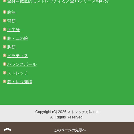
全身を徹底的にストレッチする／全13シリーズ約42分
腹筋
背筋
下半身
腕・二の腕
胸筋
ピラティス
バランスボール
ストレッチ
筋トレ豆知識
Copyright (C) 2026 ストレッチ方法.net
All Rights Reserved.
このページの先頭へ