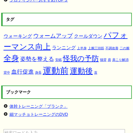
プロテインバーおすすめTOP３
タグ
パフォ
ウォームアップ
ウォーキング
クールダウン
ーマンス向上
ランニング
上半身
上腕三頭筋
不調改善
二の腕
全身
怪我の予防
姿勢を整える
安眠
猫背
肩
肩こり解消
運動前
運動後
血行促進
背中
身長
首
ブックマーク
体幹トレーニング「プランク」
細マッチョトレーニングのDVD