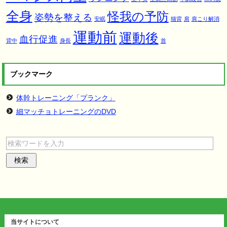
全身
怪我の予防
姿勢を整える
安眠
猫背
肩
肩こり解消
運動前
運動後
血行促進
背中
身長
首
ブックマーク
体幹トレーニング「プランク」
細マッチョトレーニングのDVD
当サイトについて