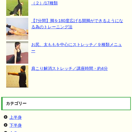
（２）/17種類
【7分間】脚を180度広げる開脚ができるようにな
る為のトレーニング法
お尻、太ももを中心にストレッチ／９種類メニュ
ー
肩こり解消ストレッチ／講座時間・約4分
カテゴリー
上半身
下半身